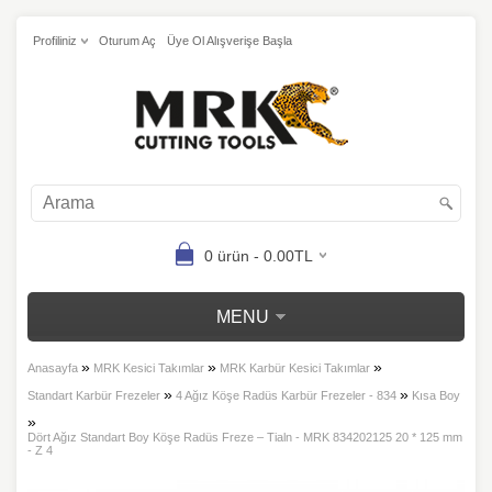
Profiliniz
Oturum Aç
Üye Ol Alışverişe Başla
0 ürün - 0.00TL
MENU
»
»
»
Anasayfa
MRK Kesici Takımlar
MRK Karbür Kesici Takımlar
»
»
Standart Karbür Frezeler
4 Ağız Köşe Radüs Karbür Frezeler - 834
Kısa Boy
»
Dört Ağız Standart Boy Köşe Radüs Freze – Tialn - MRK 834202125 20 * 125 mm
- Z 4