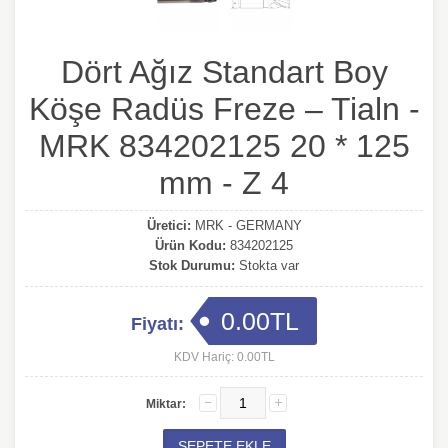
Dört Ağız Standart Boy
Köşe Radüs Freze – Tialn -
MRK 834202125 20 * 125
mm - Z 4
Üretici:
MRK - GERMANY
Ürün Kodu:
834202125
Stok Durumu:
Stokta var
0.00TL
Fiyatı:
KDV Hariç: 0.00TL
Miktar: