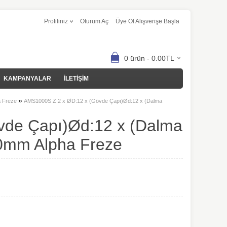
Profiliniz
Oturum Aç
Üye Ol Alışverişe Başla
0 ürün - 0.00TL
KAMPANYALAR
İLETİŞİM
»
ha Freze
AMS1000S Z:2 x ØD:12 x (Gövde Çapı)Ød:12 x (Dalma
vde Çapı)Ød:12 x (Dalma
0mm Alpha Freze