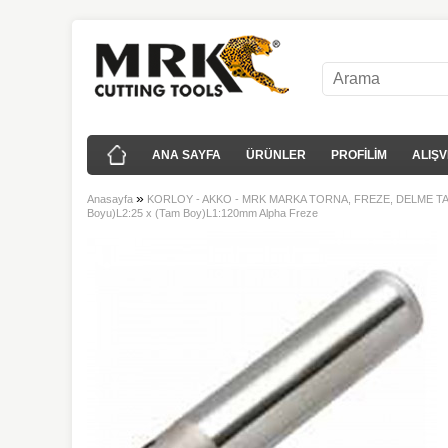
ANA SAYFA
ÜRÜNLER
PROFİLİM
ALIŞV
»
Anasayfa
KORLOY - AKKO - MRK MARKA TORNA, FREZE, DELME T
Boyu)L2:25 x (Tam Boy)L1:120mm Alpha Freze