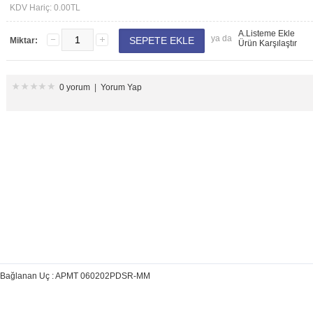
KDV Hariç: 0.00TL
A.Listeme Ekle
ya da
Miktar:
Ürün Karşılaştır
0 yorum
|
Yorum Yap
Bağlanan Uç : APMT 060202PDSR-MM