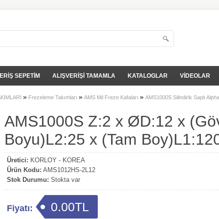
ERİŞ SEPETİM
ALIŞVERİŞİ TAMAMLA
KATALOGLAR
VİDEOLAR
»
»
»
AKIMLARI
Frezeleme Takımları
AMS Mil Freze Kafaları
AMS1000S Silindirik Saplı Alp
AMS1000S Z:2 x ØD:12 x (Gö
Boyu)L2:25 x (Tam Boy)L1:12
Üretici:
KORLOY - KOREA
Ürün Kodu:
AMS1012HS-2L12
Stok Durumu:
Stokta var
0.00TL
Fiyatı: