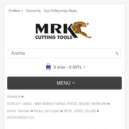
Profiliniz
Oturum Aç
Üye Ol Alışverişe Başla
0 ürün - 0.00TL
MENU
»
Anasayfa
»
KORLOY - AKKO - MRK MARKA TORNA, FREZE, DELME TAKIMLARI
»
»
»
Delme Takımları
Korloy Udrıl Uçları
WCM.. UDRIL UÇLARI
WCMT040204-C21