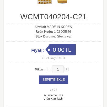
WCMT040204-C21
Üretici:
MADE İN KOREA
Ürün Kodu:
1-02-005876
Stok Durumu:
Stokta var
0.00TL
Fiyatı:
KDV Hariç: 0.00TL
Miktar:
ya da
A.Listeme Ekle
Ürün Karşılaştır