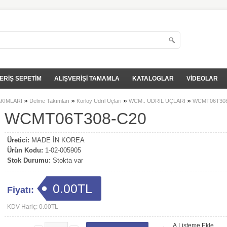
ERİŞ SEPETİM
ALIŞVERİŞİ TAMAMLA
KATALOGLAR
VİDEOLAR
»
»
»
»
AKIMLARI
Delme Takımları
Korloy Udrıl Uçları
WCM.. UDRIL UÇLARI
WCMT06T308
WCMT06T308-C20
Üretici:
MADE İN KOREA
Ürün Kodu:
1-02-005905
Stok Durumu:
Stokta var
0.00TL
Fiyatı:
KDV Hariç: 0.00TL
A.Listeme Ekle