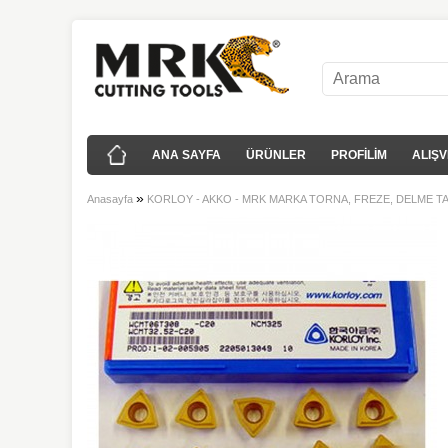
ANA SAYFA
ÜRÜNLER
PROFİLİM
ALIŞV
»
Anasayfa
KORLOY - AKKO - MRK MARKA TORNA, FREZE, DELME T