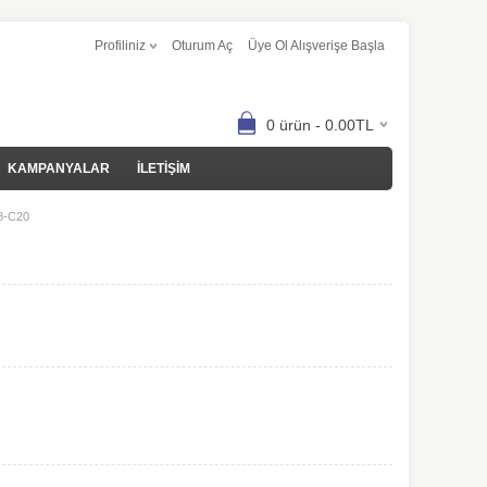
Profiliniz
Oturum Aç
Üye Ol Alışverişe Başla
0 ürün - 0.00TL
KAMPANYALAR
İLETİŞİM
-C20