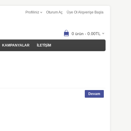
Profiliniz
Oturum Aç
Üye Ol Alışverişe Başla
0 ürün - 0.00TL
KAMPANYALAR
İLETİŞİM
Devam