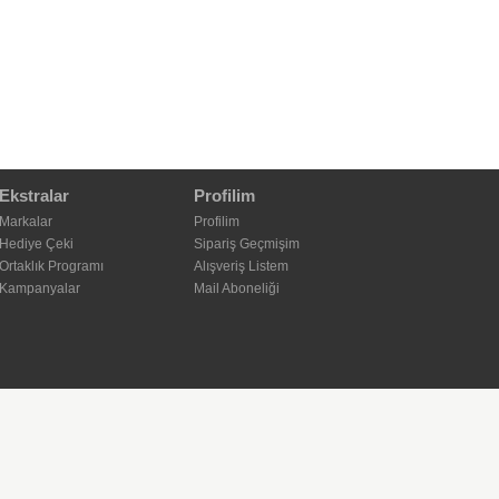
Ekstralar
Profilim
Markalar
Profilim
Hediye Çeki
Sipariş Geçmişim
Ortaklık Programı
Alışveriş Listem
Kampanyalar
Mail Aboneliği