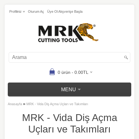
Profiliniz
Oturum Aç
Üye Ol Alışverişe Başla
0 ürün - 0.00TL
MENU
»
Anasayfa
MRK - Vida Diş Açma Uçları ve Takımları
MRK - Vida Diş Açma
Uçları ve Takımları