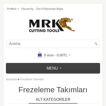
Profiliniz
Oturum Aç
Üye Ol Alışverişe Başla
0 ürün - 0.00TL
MENU
»
Anasayfa
Frezeleme Takımları
Frezeleme Takımları
ALT KATEGORILER