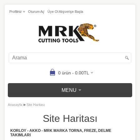
Profiliniz
Oturum Aç
Üye Ol Alışverişe Başla
0 ürün - 0.00TL
MENU
»
Anasayfa
Site Haritası
Site Haritası
KORLOY - AKKO - MRK MARKA TORNA, FREZE, DELME
TAKIMLARI