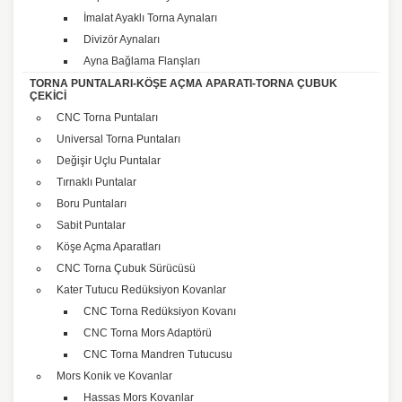
İmalat Ayaklı Torna Aynaları
Divizör Aynaları
Ayna Bağlama Flanşları
TORNA PUNTALARI-KÖŞE AÇMA APARATI-TORNA ÇUBUK
ÇEKİCİ
CNC Torna Puntaları
Universal Torna Puntaları
Değişir Uçlu Puntalar
Tırnaklı Puntalar
Boru Puntaları
Sabit Puntalar
Köşe Açma Aparatları
CNC Torna Çubuk Sürücüsü
Kater Tutucu Redüksiyon Kovanlar
CNC Torna Redüksiyon Kovanı
CNC Torna Mors Adaptörü
CNC Torna Mandren Tutucusu
Mors Konik ve Kovanlar
Hassas Mors Kovanlar