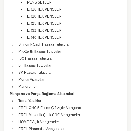
PENS SETLERİ
ER16 TEK PENSLER
ER20 TEK PENSLER
ER25 TEK PENSLER
ER32 TEK PENSLER
ER40 TEK PENSLER
Silindirik Saplı Hassas Tutucular
MK-Şaftlı Hassas Tutucular
İSO Hassas Tutucular
BT Hassas Tutucular
SK Hassas Tutucular
Montaj Aparatları
Mandrenler
Mengene ve Parça Bağlama Sistemleri
Torna Yatakları
EREL CNC 5 Eksen Çift Açılır Mengene
EREL Mekanik Çelik CNC Mengeneler
HOMGE Açılı Mengeneler
EREL Pinomatik Mengeneler