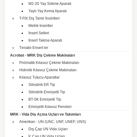
M2-20 Yay Sökme Aparatı
Yaylı Yay Kırma Aparatı
T-FIX Diş Tamir İnsörtleri
Metrik İnsertler
İnsert Setleri
İnsert Takma Aparatı
Tırnaklı Ensert ler
Acrobat - MRK Diş Çekme Makinaları
Pnömatik Kılavuz Çekme Makinaları
Hidrolik Kılavuz Çekme Makinaları
Kılavuz Tutucu Aparatlar
Silindirik ER Tip
Silindirik Emniyetli Tip
BT-SK Emniyetli Tip
Emniyetli Kılavuz Pensleri
MRK - Vida Diş Açma Uçları ve Takımları
Amerikan - UN (UNC, UNF, UNEF, UNS)
Dış Çap UN Vida Uçları
İç Çap UN Vida Uçları