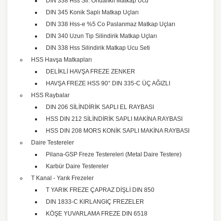
DIN 338 Hss Sil. Ondalıklı Matkap Ucu
DIN 345 Konik Saplı Matkap Uçları
DIN 338 Hss-e %5 Co Paslanmaz Matkap Uçları
DIN 340 Uzun Tip Silindirik Matkap Uçları
DIN 338 Hss Silindirik Matkap Ucu Seti
HSS Havşa Matkapları
DELİKLİ HAVŞA FREZE ZENKER
HAVŞA FREZE HSS 90° DIN 335-C ÜÇ AĞIZLI
HSS Raybalar
DIN 206 SİLİNDİRİK SAPLI EL RAYBASI
HSS DIN 212 SİLİNDİRİK SAPLI MAKİNA RAYBASI
HSS DIN 208 MORS KONİK SAPLI MAKİNA RAYBASI
Daire Testereler
Pilana-GSP Freze Testereleri (Metal Daire Testere)
Karbür Daire Testereler
T Kanal - Yarık Frezeler
T YARIK FREZE ÇAPRAZ DİŞLİ DIN 850
DIN 1833-C KIRLANGIÇ FREZELER
KÖŞE YUVARLAMA FREZE DIN 6518