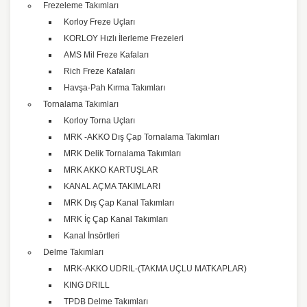
Frezeleme Takımları
Korloy Freze Uçları
KORLOY Hızlı İlerleme Frezeleri
AMS Mil Freze Kafaları
Rich Freze Kafaları
Havşa-Pah Kırma Takımları
Tornalama Takımları
Korloy Torna Uçları
MRK -AKKO Dış Çap Tornalama Takımları
MRK Delik Tornalama Takımları
MRK AKKO KARTUŞLAR
KANAL AÇMA TAKIMLARI
MRK Dış Çap Kanal Takımları
MRK İç Çap Kanal Takımları
Kanal İnsörtleri
Delme Takımları
MRK-AKKO UDRIL-(TAKMA UÇLU MATKAPLAR)
KING DRILL
TPDB Delme Takımları