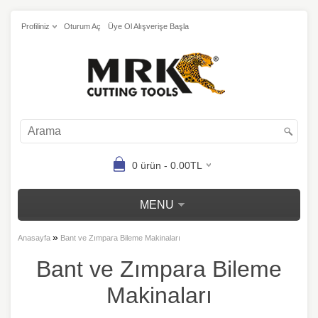
Profiliniz
Oturum Aç
Üye Ol Alışverişe Başla
0 ürün - 0.00TL
MENU
»
Anasayfa
Bant ve Zımpara Bileme Makinaları
Bant ve Zımpara Bileme
Makinaları