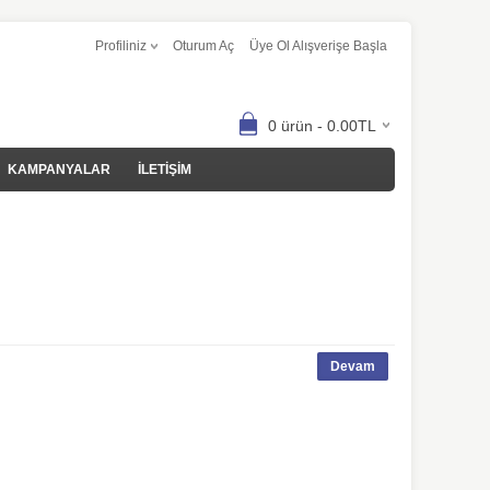
Profiliniz
Oturum Aç
Üye Ol Alışverişe Başla
0 ürün - 0.00TL
KAMPANYALAR
İLETİŞİM
Devam