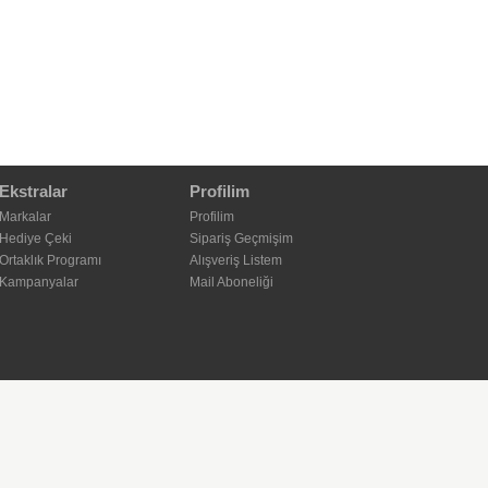
Ekstralar
Profilim
Markalar
Profilim
Hediye Çeki
Sipariş Geçmişim
Ortaklık Programı
Alışveriş Listem
Kampanyalar
Mail Aboneliği