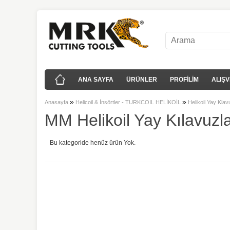
ANA SAYFA
ÜRÜNLER
PROFİLİM
ALIŞV
»
»
Anasayfa
Helicoil & İnsörtler - TURKCOIL HELİKOİL
Helikoil Yay Klav
MM Helikoil Yay Kılavuzlar
Bu kategoride henüz ürün Yok.