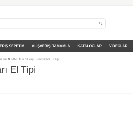
ERİŞ SEPETİM
ALIŞVERİŞİ TAMAMLA
KATALOGLAR
VİDEOLAR
»
uzları
MM Helikoil Yay Kılavuzları El Tipi
ı El Tipi