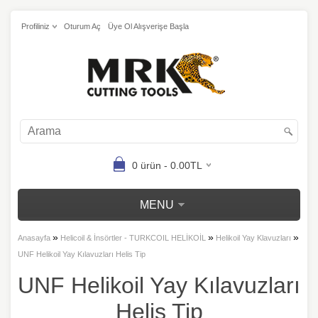
Profiliniz
Oturum Aç
Üye Ol Alışverişe Başla
0 ürün - 0.00TL
MENU
»
»
»
Anasayfa
Helicoil & İnsörtler - TURKCOIL HELİKOİL
Helikoil Yay Klavuzları
UNF Helikoil Yay Kılavuzları Helis Tip
UNF Helikoil Yay Kılavuzları
Helis Tip