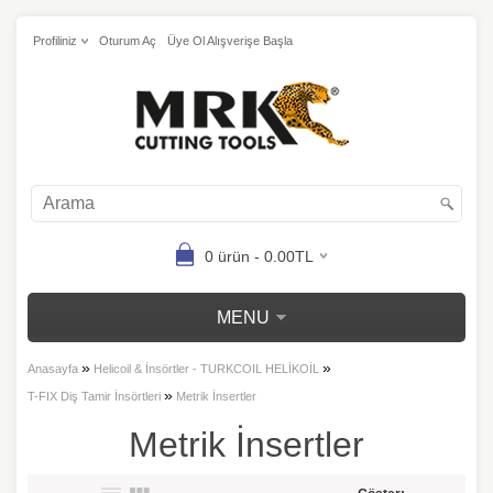
Profiliniz
Oturum Aç
Üye Ol Alışverişe Başla
0 ürün - 0.00TL
MENU
»
»
Anasayfa
Helicoil & İnsörtler - TURKCOIL HELİKOİL
»
T-FIX Diş Tamir İnsörtleri
Metrik İnsertler
Metrik İnsertler