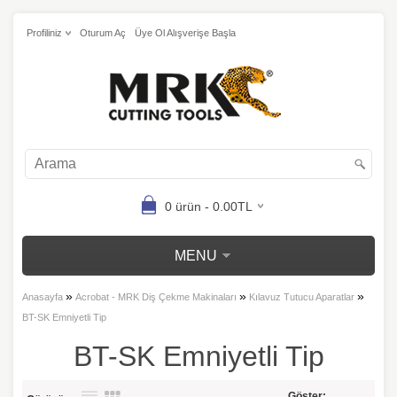
Profiliniz
Oturum Aç
Üye Ol Alışverişe Başla
0 ürün - 0.00TL
MENU
»
»
»
Anasayfa
Acrobat - MRK Diş Çekme Makinaları
Kılavuz Tutucu Aparatlar
BT-SK Emniyetli Tip
BT-SK Emniyetli Tip
Göster: