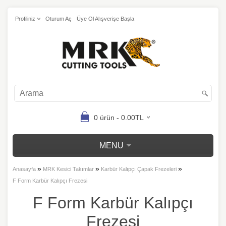
Profiliniz
Oturum Aç
Üye Ol Alışverişe Başla
0 ürün - 0.00TL
MENU
»
»
»
Anasayfa
MRK Kesici Takımlar
Karbür Kalıpçı Çapak Frezeleri
F Form Karbür Kalıpçı Frezesi
F Form Karbür Kalıpçı
Frezesi