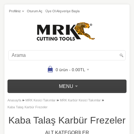
Profiliniz
Oturum Aç
Üye Ol Alışverişe Başla
0 ürün - 0.00TL
MENU
»
»
»
Anasayfa
MRK Kesici Takımlar
MRK Karbür Kesici Takımlar
Kaba Talaş Karbür Frezeler
Kaba Talaş Karbür Frezeler
ALT KATEGORILER