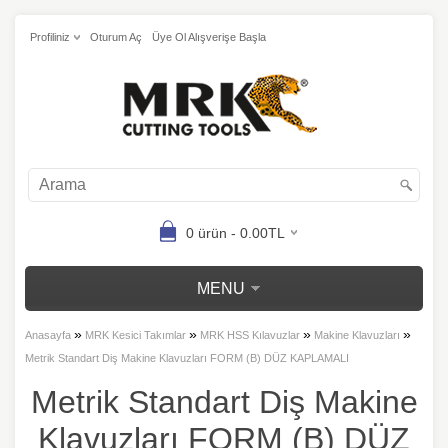
Profiliniz
Oturum Aç
Üye Ol Alışverişe Başla
0 ürün - 0.00TL
MENU
»
»
»
»
Anasayfa
MRK Kesici Takımlar
MRK HSS Kılavuzlar
Makine Klavuzları
Metrik Standart Diş Makine Klavuzları FORM (B) DÜZ KAPLAMALI
Metrik Standart Diş Makine
Klavuzları FORM (B) DÜZ