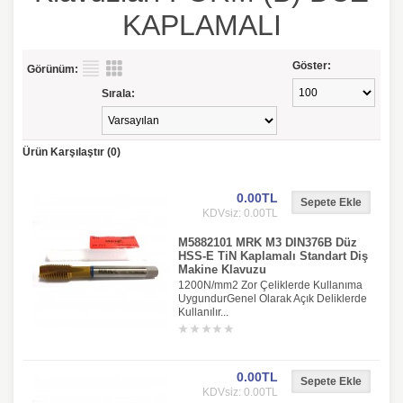
KAPLAMALI
Göster:
Görünüm:
Sırala:
Ürün Karşılaştır (0)
0.00TL
KDVsiz: 0.00TL
M5882101 MRK M3 DIN376B Düz
HSS-E TiN Kaplamalı Standart Diş
Makine Klavuzu
1200N/mm2 Zor Çeliklerde Kullanıma
UygundurGenel Olarak Açık Deliklerde
Kullanılır...
0.00TL
KDVsiz: 0.00TL