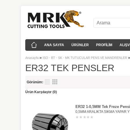
ANA SAYFA
ÜRÜNLER
PROFİLİM
ALIŞV
»
Anasayfa
ISO - BT - SK - MK TUTUCULAR PENS VE MANDRENLER
ER32 TEK PENSLER
Görünüm:
Ürün Karşılaştır (0)
ER32 1-0,5MM Tek Freze Pens
0,5MM ARALIKTA SIKMA YAPAR YE