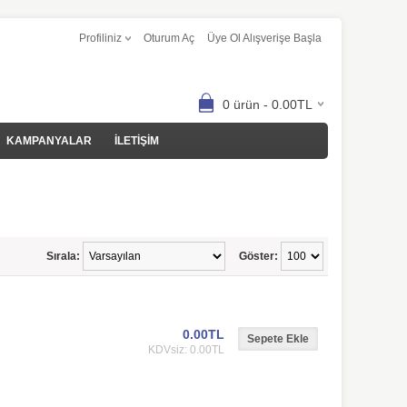
Profiliniz
Oturum Aç
Üye Ol Alışverişe Başla
0 ürün - 0.00TL
KAMPANYALAR
İLETİŞİM
Sırala:
Göster:
0.00TL
KDVsiz: 0.00TL