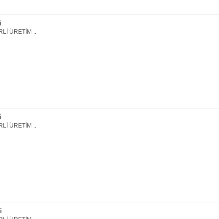
i
Lİ ÜRETİM ..
i
Lİ ÜRETİM ..
i