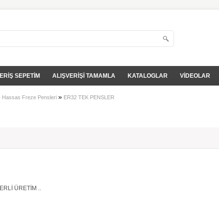
ERİŞ SEPETİM
ALIŞVERİŞİ TAMAMLA
KATALOGLAR
VİDEOLAR
»
»
Hassas Freze Pensleri
ER32 TEK PENSLER
i
RLİ ÜRETİM ..