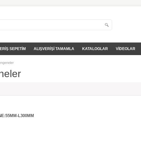
ERİŞ SEPETİM
ALIŞVERİŞİ TAMAMLA
KATALOGLAR
VİDEOLAR
ngeneler
neler
NE:55MM-L300MM