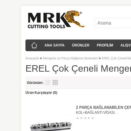
ANA SAYFA
ÜRÜNLER
PROFİLİM
ALIŞV
»
»
Anasayfa
Mengene ve Parça Bağlama Sistemleri
EREL Çok Çeneli Me
EREL Çok Çeneli Menge
Görünüm:
Ürün Karşılaştır (0)
2 PARÇA BAĞLANABİLEN ÇE
KOL+BAĞLANTI VİDASI ..