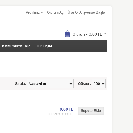
Profiliniz
Oturum Aç
Üye Ol Alışverişe Başla
0 ürün - 0.00TL
KAMPANYALAR
İLETİŞİM
Sırala:
Göster:
0.00TL
KDVsiz: 0.00TL