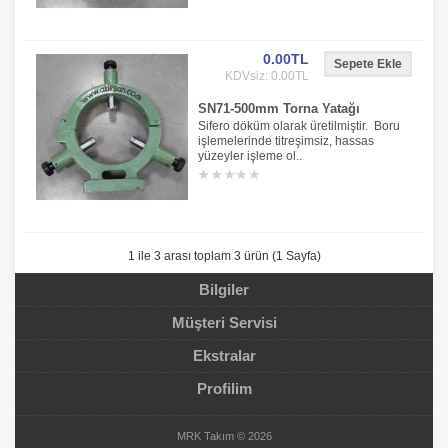
0.00TL
KDVsiz: 0.00TL
SN71-500mm Torna Yatağı
Sifero döküm olarak üretilmiştir. Boru
işlemelerinde titreşimsiz, hassas
yüzeyler işleme ol..
1 ile 3 arası toplam 3 ürün (1 Sayfa)
Bilgiler
Müşteri Servisi
Ekstralar
Profilim
MRK Takım © 2026