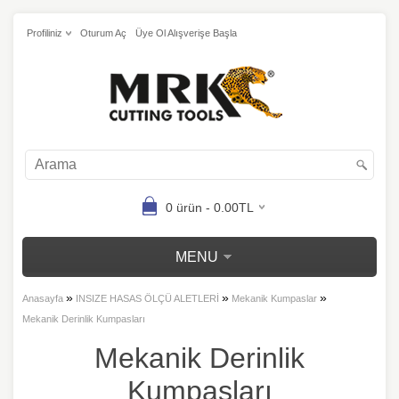
Profiliniz
Oturum Aç
Üye Ol Alışverişe Başla
0 ürün - 0.00TL
MENU
»
»
»
Anasayfa
INSIZE HASAS ÖLÇÜ ALETLERİ
Mekanik Kumpaslar
Mekanik Derinlik Kumpasları
Mekanik Derinlik
Kumpasları