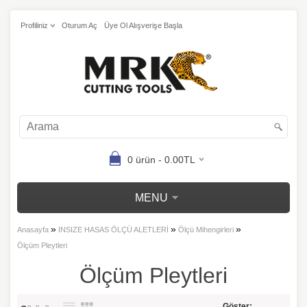
Profiliniz
Oturum Aç
Üye Ol Alışverişe Başla
0 ürün - 0.00TL
MENU
»
»
»
Anasayfa
INSIZE HASAS ÖLÇÜ ALETLERİ
Ölçü Mihengirleri
Ölçüm Pleytleri
Ölçüm Pleytleri
Göster: