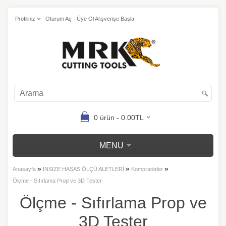
Profiliniz
Oturum Aç
Üye Ol Alışverişe Başla
0 ürün - 0.00TL
MENU
»
»
»
Anasayfa
INSIZE HASAS ÖLÇÜ ALETLERİ
Kompratörler
Ölçme - Sıfırlama Prop ve 3D Tester
Ölçme - Sıfırlama Prop ve
3D Tester