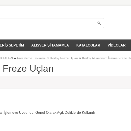
ERİŞ SEPETİM
ALIŞVERİŞİ TAMAMLA
KATALOGLAR
VİDEOLAR
»
»
»
AKIMLARI
Frezeleme Takımları
Korloy Freze Uçları
Korloy Aluminyum İşleme Freze Uç
 Freze Uçları
r İşlemeye Uygundur.Genel Olarak Açık Deliklerde Kullanılır...