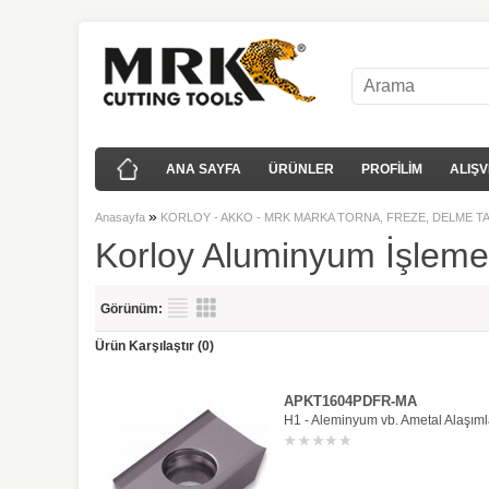
ANA SAYFA
ÜRÜNLER
PROFİLİM
ALIŞV
»
Anasayfa
KORLOY - AKKO - MRK MARKA TORNA, FREZE, DELME T
Korloy Aluminyum İşleme
Görünüm:
Ürün Karşılaştır (0)
APKT1604PDFR-MA
H1 - Aleminyum vb. Ametal Alaşımla