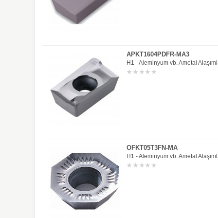
APKT1604PDFR-MA3
H1 - Aleminyum vb. Ametal Alaşıml
OFKT05T3FN-MA
H1 - Aleminyum vb. Ametal Alaşıml