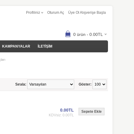
Profiliniz
Oturum Aç
Üye Ol Alışverişe Başla
0 ürün - 0.00TL
KAMPANYALAR
İLETİŞİM
ları
Sırala:
Göster:
0.00TL
KDVsiz: 0.00TL