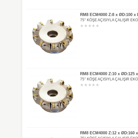
RM8 ECM4000 Z:8 x ØD:100 x D
75° KÖŞE AÇISIYLA ÇALIŞIR EK
RM8 ECM4000 Z:10 x ØD:125 x 
75° KÖŞE AÇISIYLA ÇALIŞIR EK
RM8 ECM4000 Z:12 x ØD:160 x 