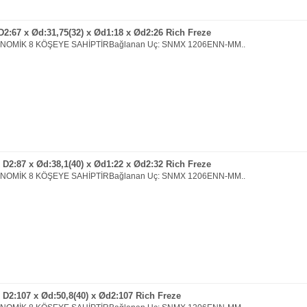
2:67 x Ød:31,75(32) x Ød1:18 x Ød2:26 Rich Freze
ONOMİK 8 KÖŞEYE SAHİPTİRBağlanan Uç: SNMX 1206ENN-MM..
D2:87 x Ød:38,1(40) x Ød1:22 x Ød2:32 Rich Freze
ONOMİK 8 KÖŞEYE SAHİPTİRBağlanan Uç: SNMX 1206ENN-MM..
D2:107 x Ød:50,8(40) x Ød2:107 Rich Freze