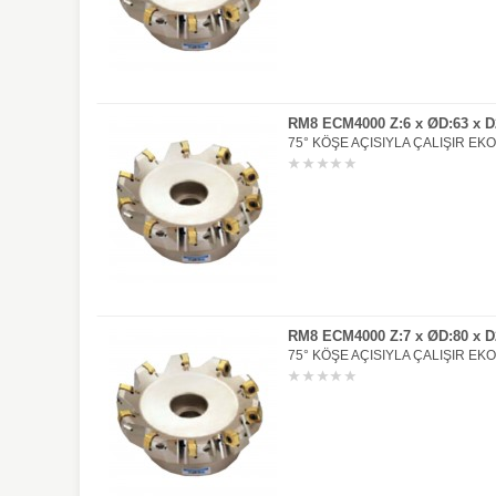
RM8 ECM4000 Z:6 x ØD:63 x D2
75° KÖŞE AÇISIYLA ÇALIŞIR EK
RM8 ECM4000 Z:7 x ØD:80 x D2
75° KÖŞE AÇISIYLA ÇALIŞIR EK