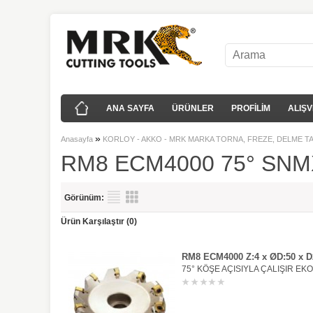
ANA SAYFA
ÜRÜNLER
PROFİLİM
ALIŞV
»
Anasayfa
KORLOY - AKKO - MRK MARKA TORNA, FREZE, DELME T
RM8 ECM4000 75° SNM
Görünüm:
Ürün Karşılaştır (0)
RM8 ECM4000 Z:4 x ØD:50 x D2
75° KÖŞE AÇISIYLA ÇALIŞIR EK