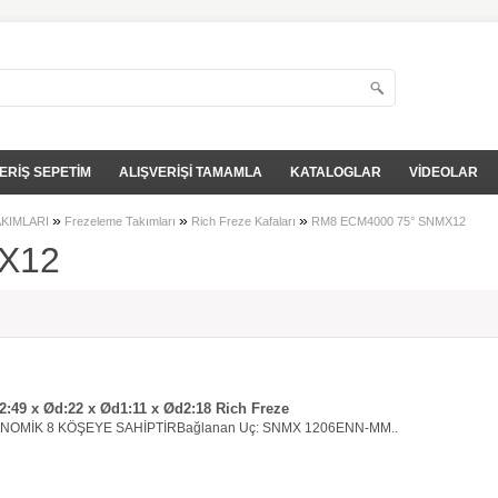
ERİŞ SEPETİM
ALIŞVERİŞİ TAMAMLA
KATALOGLAR
VİDEOLAR
»
»
»
AKIMLARI
Frezeleme Takımları
Rich Freze Kafaları
RM8 ECM4000 75° SNMX12
X12
:49 x Ød:22 x Ød1:11 x Ød2:18 Rich Freze
ONOMİK 8 KÖŞEYE SAHİPTİRBağlanan Uç: SNMX 1206ENN-MM..