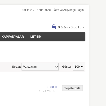
Profiliniz
Oturum Aç
Üye Ol Alışverişe Başla
0 ürün - 0.00TL
KAMPANYALAR
İLETİŞİM
Sırala:
Göster:
0.00TL
KDVsiz: 0.00TL