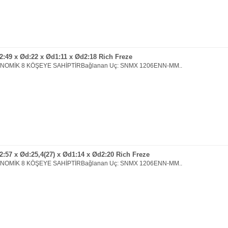
:49 x Ød:22 x Ød1:11 x Ød2:18 Rich Freze
ONOMİK 8 KÖŞEYE SAHİPTİRBağlanan Uç: SNMX 1206ENN-MM..
:57 x Ød:25,4(27) x Ød1:14 x Ød2:20 Rich Freze
ONOMİK 8 KÖŞEYE SAHİPTİRBağlanan Uç: SNMX 1206ENN-MM..