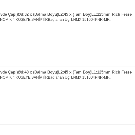
övde Çapı)Ød:32 x (Dalma Boyu)L2:45 x (Tam Boy)L1:125mm Rich Freze
ONOMİK 4 KÖŞEYE SAHİPTİRBağlanan Uç: LNMX 151004PNR-MF..
övde Çapı)Ød:40 x (Dalma Boyu)L2:45 x (Tam Boy)L1:125mm Rich Freze
ONOMİK 4 KÖŞEYE SAHİPTİRBağlanan Uç: LNMX 151004PNR-MF..