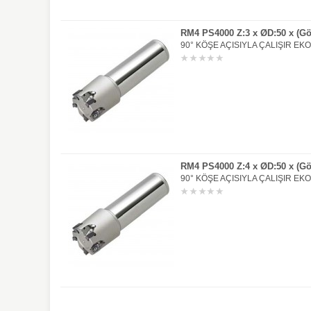
RM4 PS4000 Z:3 x ØD:50 x (G
90° KÖŞE AÇISIYLA ÇALIŞIR EK
RM4 PS4000 Z:4 x ØD:50 x (G
90° KÖŞE AÇISIYLA ÇALIŞIR EK