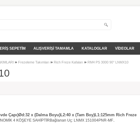
ERİŞ SEPETİM
ALIŞVERİŞİ TAMAMLA
KATALOGLAR
VİDEOLAR
»
»
»
AKIMLARI
Frezeleme Takımları
Rich Freze Kafaları
RM4 PS 3000 90° LNMX10
10
övde Çapı)Ød:32 x (Dalma Boyu)L2:40 x (Tam Boy)L1:125mm Rich Freze
ONOMİK 4 KÖŞEYE SAHİPTİRBağlanan Uç: LNMX 151004PNR-MF..