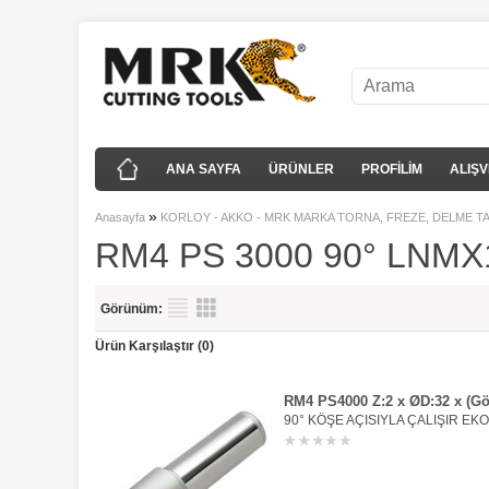
ANA SAYFA
ÜRÜNLER
PROFİLİM
ALIŞV
»
Anasayfa
KORLOY - AKKO - MRK MARKA TORNA, FREZE, DELME T
RM4 PS 3000 90° LNMX
Görünüm:
Ürün Karşılaştır (0)
RM4 PS4000 Z:2 x ØD:32 x (G
90° KÖŞE AÇISIYLA ÇALIŞIR EK