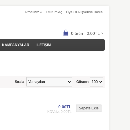
Profiliniz
Oturum Aç
Üye Ol Alışverişe Başla
0 ürün - 0.00TL
KAMPANYALAR
İLETİŞİM
Sırala:
Göster:
0.00TL
KDVsiz: 0.00TL