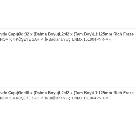
övde Çapı)Ød:32 x (Dalma Boyu)L2:42 x (Tam Boy)L1:125mm Rich Freze
ONOMİK 4 KÖŞEYE SAHİPTİRBağlanan Uç: LNMX 151004PNR-MF..
övde Çapı)Ød:40 x (Dalma Boyu)L2:42 x (Tam Boy)L1:125mm Rich Freze
ONOMİK 4 KÖŞEYE SAHİPTİRBağlanan Uç: LNMX 151004PNR-MF..