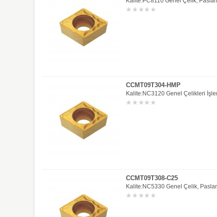
Kalite:PC8110 Genel Çelik, Paslan
CCMT09T304-HMP
Kalite:NC3120 Genel Çelikleri İşle
CCMT09T308-C25
Kalite:NC5330 Genel Çelik, Paslan