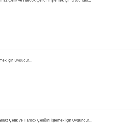
maz Çelik ve Hardox Çeliğini İşlemek İçin Uygundur...
mek İçin Uygudur...
maz Çelik ve Hardox Çeliğini İşlemek İçin Uygundur...