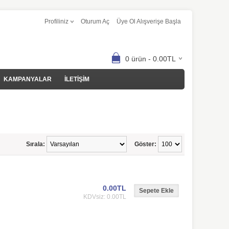
Profiliniz
Oturum Aç
Üye Ol Alışverişe Başla
0 ürün - 0.00TL
KAMPANYALAR
İLETİŞİM
Sırala:
Göster:
0.00TL
KDVsiz: 0.00TL