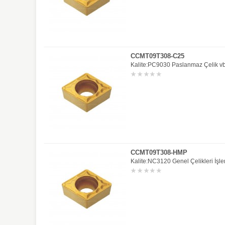
CCMT09T308-C25
Kalite:PC9030 Paslanmaz Çelik vb.
CCMT09T308-HMP
Kalite:NC3120 Genel Çelikleri İşle