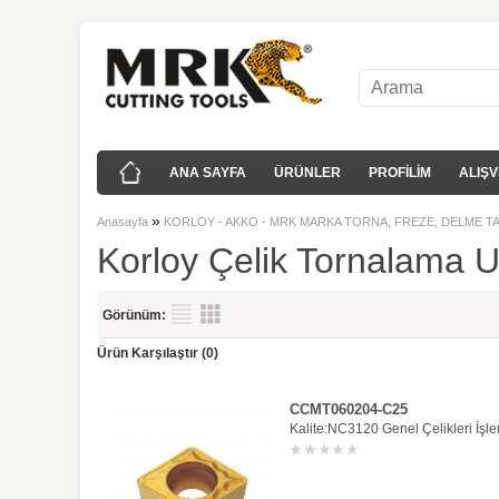
ANA SAYFA
ÜRÜNLER
PROFİLİM
ALIŞV
»
Anasayfa
KORLOY - AKKO - MRK MARKA TORNA, FREZE, DELME T
Korloy Çelik Tornalama U
Görünüm:
Ürün Karşılaştır (0)
CCMT060204-C25
Kalite:NC3120 Genel Çelikleri İşle