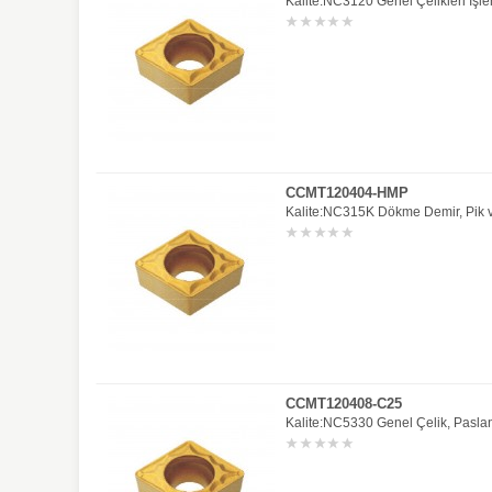
Kalite:NC3120 Genel Çelikleri İşle
CCMT120404-HMP
Kalite:NC315K Dökme Demir, Pik ve
CCMT120408-C25
Kalite:NC5330 Genel Çelik, Paslan