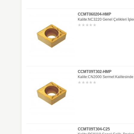
CCMT060204-HMP
Kalite:NC3220 Genel Çelikleri İşle
CCMT09T302-HMP
Kalite:CN2000 Sermet Kalitesinde
CCMT09T304-C25