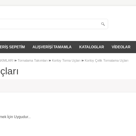
ERİŞ SEPETİM
ALIŞVERİŞİ TAMAMLA
KATALOGLAR
VİDEOLAR
»
»
»
AKIMLARI
Tornalama Takımları
Korloy Torna Uçları
Korloy Çelik Tornalama Uçları
çları
mek İçin Uygudur...