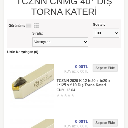
TCZNN CNMG 40° DIŞ
TORNA KATERİ
Göster:
Görünüm:
Sırala:
Ürün Karşılaştır (0)
0.00TL
KDVsiz: 0.00TL
TCZNN 2020 K 12 h:20 x b:20 x
L:125 x f:10 Dış Torna Kateri
CNM. 12 04…..
0.00TL
KDVsiz: 0.00TL