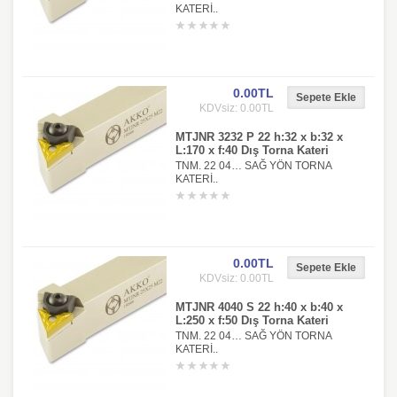
KATERİ..
0.00TL
KDVsiz: 0.00TL
MTJNR 3232 P 22 h:32 x b:32 x
L:170 x f:40 Dış Torna Kateri
TNM. 22 04… SAĞ YÖN TORNA
KATERİ..
0.00TL
KDVsiz: 0.00TL
MTJNR 4040 S 22 h:40 x b:40 x
L:250 x f:50 Dış Torna Kateri
TNM. 22 04… SAĞ YÖN TORNA
KATERİ..