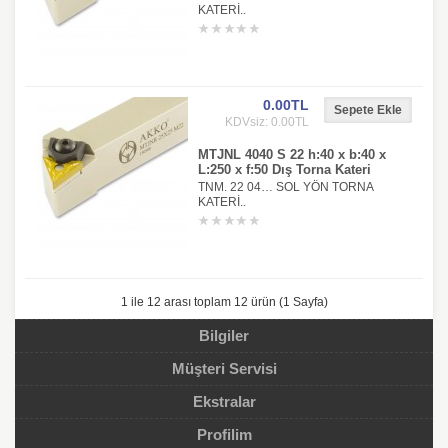
KATERİ..
0.00TL
KDVsiz: 0.00TL
MTJNL 4040 S 22 h:40 x b:40 x
L:250 x f:50 Dış Torna Kateri
TNM. 22 04… SOL YÖN TORNA
KATERİ..
1 ile 12 arası toplam 12 ürün (1 Sayfa)
Bilgiler
Müşteri Servisi
Ekstralar
Profilim