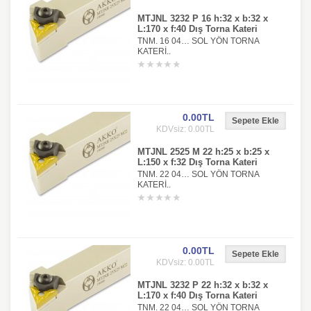
MTJNL 3232 P 16 h:32 x b:32 x
L:170 x f:40 Dış Torna Kateri
TNM. 16 04… SOL YÖN TORNA
KATERİ..
0.00TL
KDVsiz: 0.00TL
MTJNL 2525 M 22 h:25 x b:25 x
L:150 x f:32 Dış Torna Kateri
TNM. 22 04… SOL YÖN TORNA
KATERİ..
0.00TL
KDVsiz: 0.00TL
MTJNL 3232 P 22 h:32 x b:32 x
L:170 x f:40 Dış Torna Kateri
TNM. 22 04… SOL YÖN TORNA