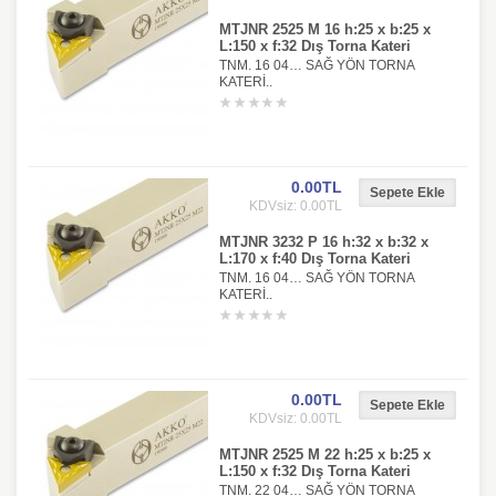
MTJNR 2525 M 16 h:25 x b:25 x
L:150 x f:32 Dış Torna Kateri
TNM. 16 04… SAĞ YÖN TORNA
KATERİ..
0.00TL
KDVsiz: 0.00TL
MTJNR 3232 P 16 h:32 x b:32 x
L:170 x f:40 Dış Torna Kateri
TNM. 16 04… SAĞ YÖN TORNA
KATERİ..
0.00TL
KDVsiz: 0.00TL
MTJNR 2525 M 22 h:25 x b:25 x
L:150 x f:32 Dış Torna Kateri
TNM. 22 04… SAĞ YÖN TORNA