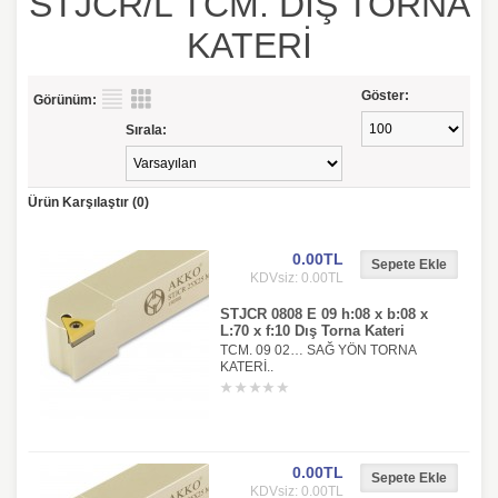
STJCR/L TCM. DIŞ TORNA
KATERİ
Göster:
Görünüm:
Sırala:
Ürün Karşılaştır (0)
0.00TL
KDVsiz: 0.00TL
STJCR 0808 E 09 h:08 x b:08 x
L:70 x f:10 Dış Torna Kateri
TCM. 09 02… SAĞ YÖN TORNA
KATERİ..
0.00TL
KDVsiz: 0.00TL