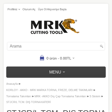
Profiliniz
Oturum Aç
Üye Ol Alışverişe Başla
0 ürün - 0.00TL
MENU
»
Anasayfa
»
KORLOY - AKKO - MRK MARKA TORNA, FREZE, DELME TAKIMLARI
»
»
»
Tornalama Takımları
MRK -AKKO Dış Çap Tornalama Takımları
S Sistem
STJCR/L TCM. DIŞ TORNA KATERİ