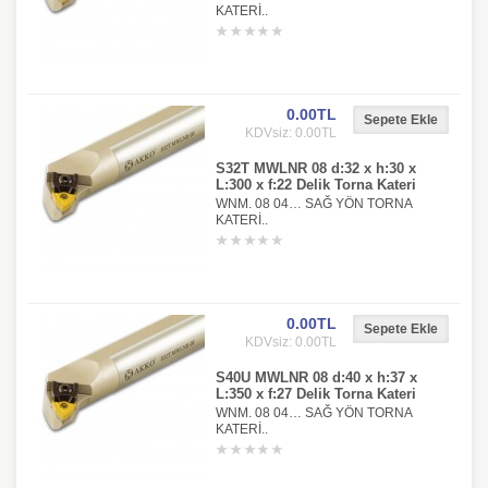
KATERİ..
0.00TL
KDVsiz: 0.00TL
S32T MWLNR 08 d:32 x h:30 x
L:300 x f:22 Delik Torna Kateri
WNM. 08 04… SAĞ YÖN TORNA
KATERİ..
0.00TL
KDVsiz: 0.00TL
S40U MWLNR 08 d:40 x h:37 x
L:350 x f:27 Delik Torna Kateri
WNM. 08 04… SAĞ YÖN TORNA
KATERİ..