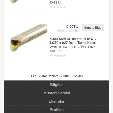
KATERİ..
0.00TL
KDVsiz: 0.00TL
S40U MWLNL 08 d:40 x h:37 x
L:350 x f:27 Delik Torna Kateri
WNM. 08 04… SOL YÖN TORNA
KATERİ..
1 ile 12 arası toplam 12 ürün (1 Sayfa)
Bilgiler
Müşteri Servisi
Ekstralar
Profilim