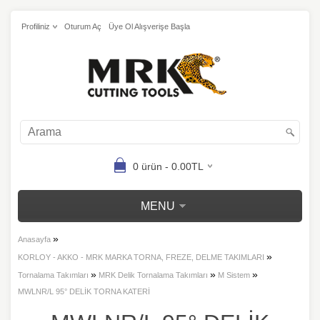
Profiliniz
Oturum Aç
Üye Ol Alışverişe Başla
0 ürün - 0.00TL
MENU
»
Anasayfa
»
KORLOY - AKKO - MRK MARKA TORNA, FREZE, DELME TAKIMLARI
»
»
»
Tornalama Takımları
MRK Delik Tornalama Takımları
M Sistem
MWLNR/L 95° DELİK TORNA KATERİ