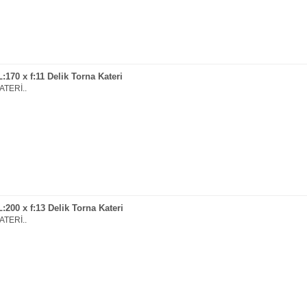
170 x f:11 Delik Torna Kateri
TERİ..
200 x f:13 Delik Torna Kateri
TERİ..