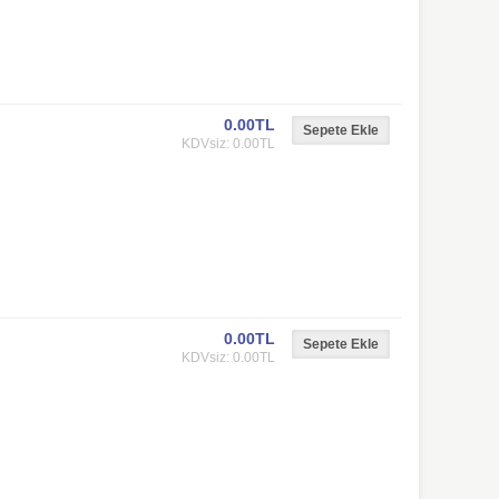
0.00TL
KDVsiz: 0.00TL
0.00TL
KDVsiz: 0.00TL