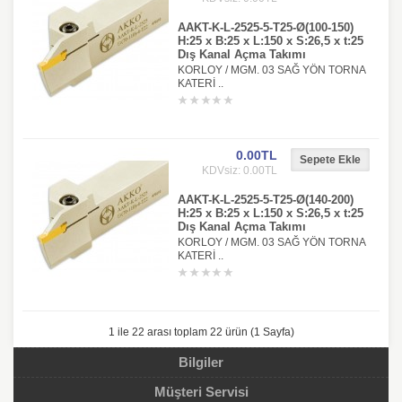
AAKT-K-L-2525-5-T25-Ø(100-150)
H:25 x B:25 x L:150 x S:26,5 x t:25
Dış Kanal Açma Takımı
KORLOY / MGM. 03 SAĞ YÖN TORNA
KATERİ ..
0.00TL
KDVsiz: 0.00TL
AAKT-K-L-2525-5-T25-Ø(140-200)
H:25 x B:25 x L:150 x S:26,5 x t:25
Dış Kanal Açma Takımı
KORLOY / MGM. 03 SAĞ YÖN TORNA
KATERİ ..
1 ile 22 arası toplam 22 ürün (1 Sayfa)
Bilgiler
Müşteri Servisi