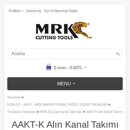
Profiliniz
Oturum Aç
Üye Ol Alışverişe Başla
0 ürün - 0.00TL
MENU
»
Anasayfa
»
KORLOY - AKKO - MRK MARKA TORNA, FREZE, DELME TAKIMLARI
»
»
Tornalama Takımları
MRK Dış Çap Kanal Takımları
AAKT-K Alın Kanal Takımı
AAKT-K Alın Kanal Takımı