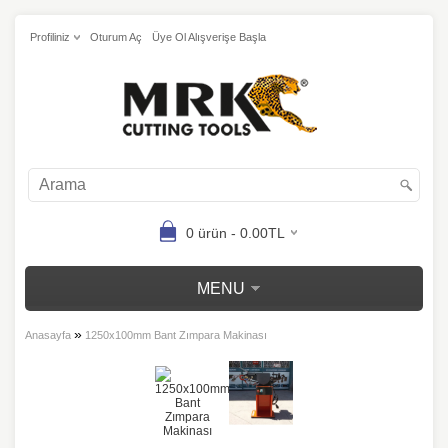
Profiliniz
Oturum Aç
Üye Ol Alışverişe Başla
0 ürün - 0.00TL
MENU
»
Anasayfa
1250x100mm Bant Zımpara Makinası